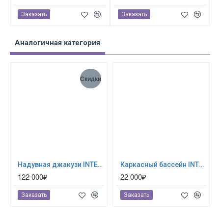
Заказать
Заказать
Аналогичная категория
Скидки
Надувная джакузи INTEX PureSpa Jet and Bubble Deluxe 218x71см-6 персон ; артикул 28462
Каркасный бассейн INTEX Prism Frame (круг) 3.66 х 1.22 м ; артикул 26718
122 000₽
22 000₽
Заказать
Заказать