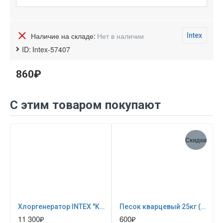
Наличие на складе:
Нет в наличии
Intex
ID:
Intex-57407
860₽
С этим товаром покупают
Скидки
Хлоргенератор INTEX "Krystal Clear saltwater system" ; артикул 26668
Песок кварцевый 25кг (для песочных фильтр-насосов) 0024
11 300₽
600₽