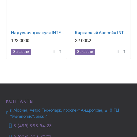
Надувная джакузи INTEX PureSpa Jet and Bubble Deluxe 218x71см-6 персон ; артикул 28462
Каркасный бассейн INTEX Prism Frame (круг) 3.66 х 1.22 м ; артикул 26718
122 000₽
22 000₽
Заказать
Заказать
КОНТАКТЫ
г. Москва, метро Технопарк, проспект Андропова, д. 8 ТЦ
"Мегаполис", этаж 4.
8 (495) 998-54-28