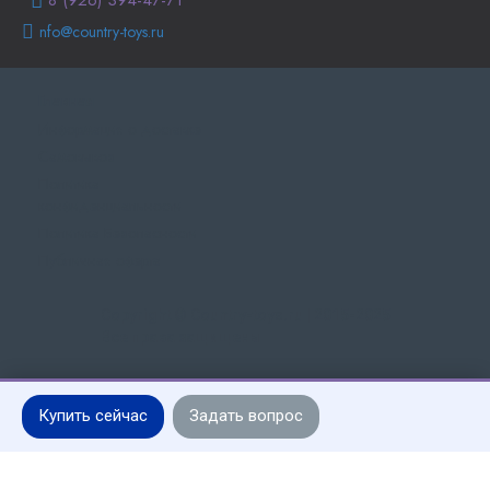
8 (926) 394-47-71
nfo@country-toys.ru
Главная
Информация о доставке
Самовывоз
Политика
конфиденциальности
Политика Безопасности
Публичная оферта
Copyright © Country-toys.ru | 2015-2025
Все права защищены
Купить сейчас
Задать вопрос