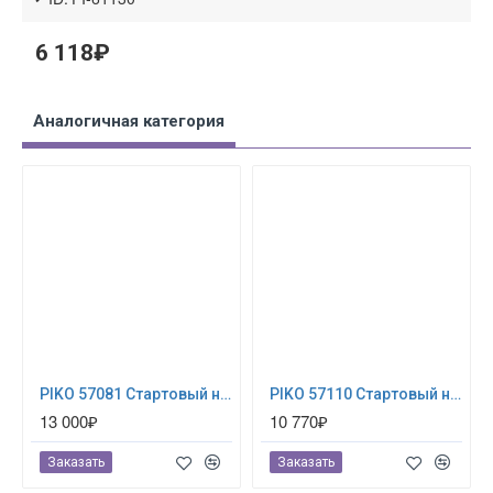
6 118₽
Аналогичная категория
PIKO 57081 Стартовый набор"Рождественский поезд"
PIKO 57110 Стартовый набор модельной железной дороги «Пассажирский поезд DB»
13 000₽
10 770₽
Заказать
Заказать