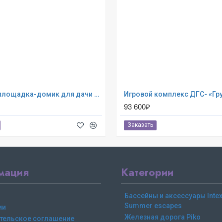
Игровая площадка-домик для дачи - Автофунтик
93 600₽
Заказать
мация
Категории
Бассейны и аксессуары Intex,
Summer escapes
ии
Железная дорога Piko
тельское соглашение