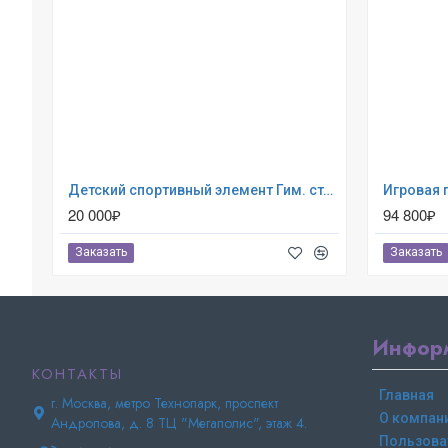
Детский спортивный элемент Гим. стенка Успех
20 000₽
94 800₽
Заказать
Заказать
Инфор
КОНТАКТЫ
Главная
г. Москва, метро Технопарк, проспект
О компан
Андропова, д. 8 ТЦ "Мегаполис", этаж 4.
Пользова