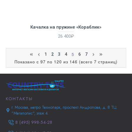
Качалка на пружине «Кораблик»
26 400₽
5
1
2
3
4
6
7
Показано с 97 по 120 из 146 (всего 7 страниц)
КОНТАКТЫ
г. Москва, метро Технопарк, проспект Андропова, д. 8 ТЦ
"Мегаполис", этаж 4.
8 (495) 998-54-28