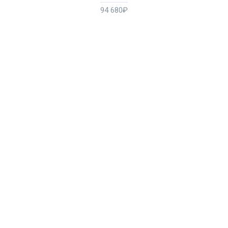
94 680₽