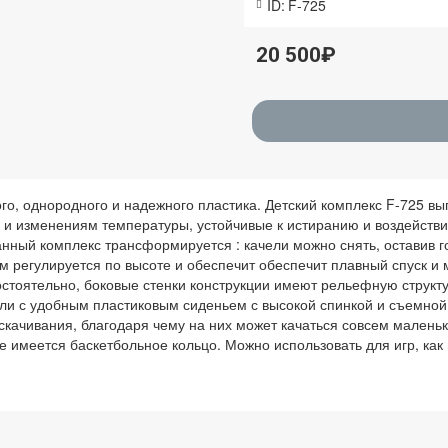
ID:
F-725
20 500₽
ого, однородного и надежного пластика. Детский комплекс F-725 в
 и изменениям температуры, устойчивые к истиранию и воздейств
нный комплекс трансформируется : качели можно снять, оставив го
ом регулируется по высоте и обеспечит обеспечит плавный спуск 
стоятельно, боковые стенки конструкции имеют рельефную структу
чели с удобным пластиковым сиденьем с высокой спинкой и съемно
скачивания, благодаря чему на них может качаться совсем малень
е имеется баскетбольное кольцо. Можно использовать для игр, как 