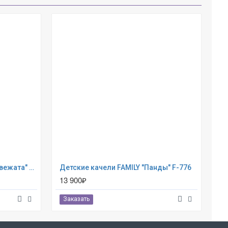
Детские качели FAMILY "Медвежата" F-772
Детские качели FAMILY "Панды" F-776
13 900₽
4 
Заказать
З