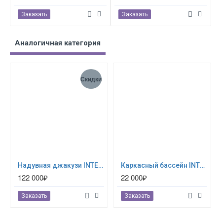
Заказать
Заказать
Аналогичная категория
Скидки
Надувная джакузи INTEX PureSpa Jet and Bubble Deluxe 218x71см-6 персон ; артикул 28462
Каркасный бассейн INTEX Prism Frame (круг) 3.66 х 1.22 м ; артикул 26718
122 000₽
22 000₽
Заказать
Заказать