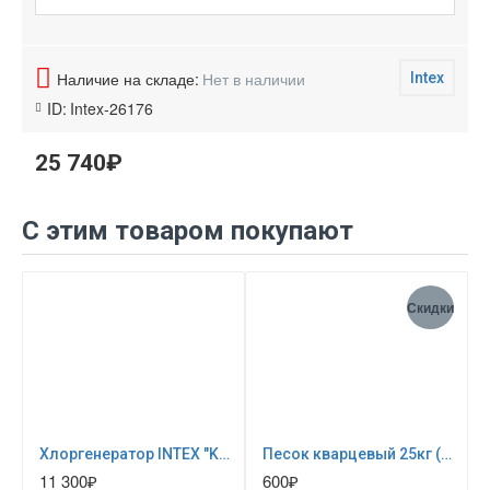
Наличие на складе:
Нет в наличии
Intex
ID:
Intex-26176
25 740₽
С этим товаром покупают
Скидки
Хлоргенератор INTEX "Krystal Clear saltwater system" ; артикул 26668
Песок кварцевый 25кг (для песочных фильтр-насосов) 0024
11 300₽
600₽