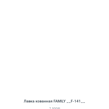
Лавка кованная FAMILY __F-141__
7 500₽