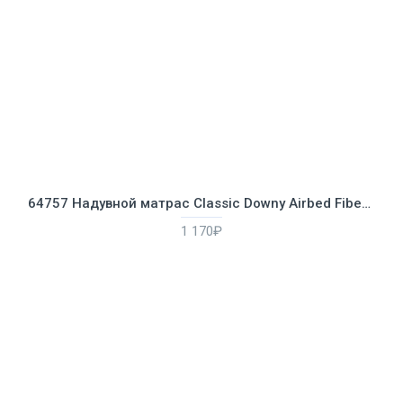
64757 Надувной матрас Classic Downy Airbed Fiber-Tech, 99х191х25см
1 170₽