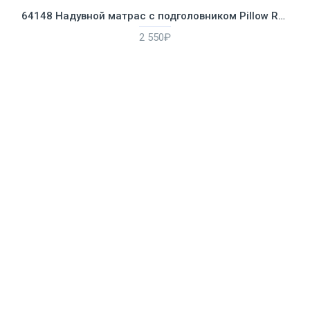
64148 Надувной матрас с подголовником Pillow Rest Classic Bed Fiber-Tech, 152х203х25см
2 550₽