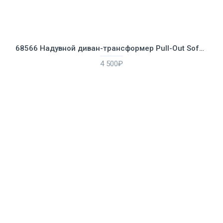
68566 Надувной диван-трансформер Pull-Out Sofa, 193х231х66см
4 500₽