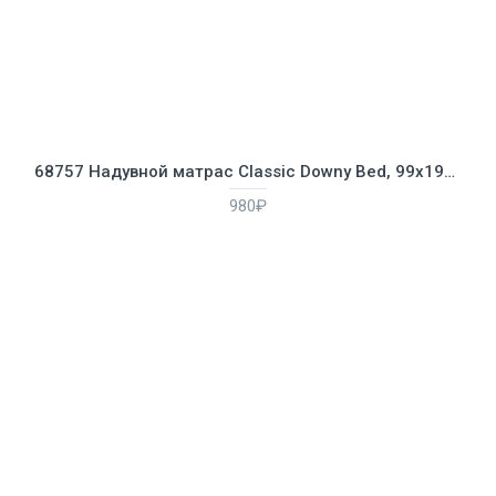
68757 Надувной матрас Classic Downy Bed, 99х191х22см
980₽