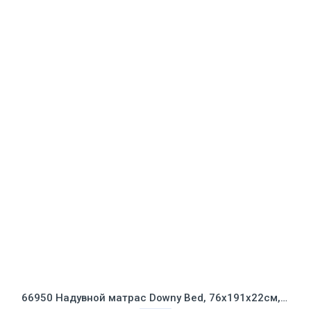
66950 Надувной матрас Downy Bed, 76х191х22см, со встроенным ножным насосом