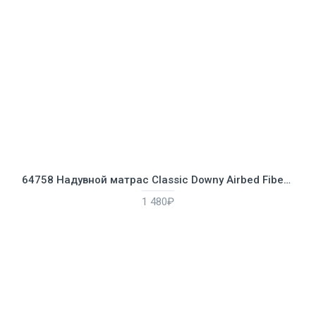
64758 Надувной матрас Classic Downy Airbed Fiber-Tech, 137х191х25см
1 480₽