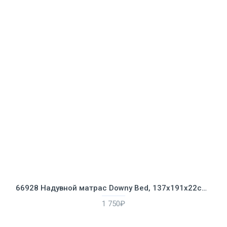
66928 Надувной матрас Downy Bed, 137х191х22см, со встроенным ножным насосом
1 750₽