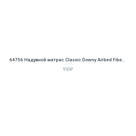
64756 Надувной матрас Classic Downy Airbed Fiber-Tech, 76х191х25см
950₽