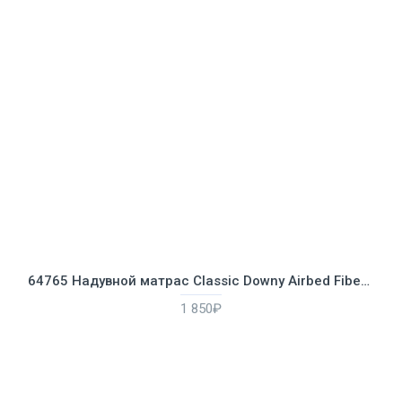
64765 Надувной матрас Classic Downy Airbed Fiber-Tech, 152х203х25см с подушками и насосом
1 850₽