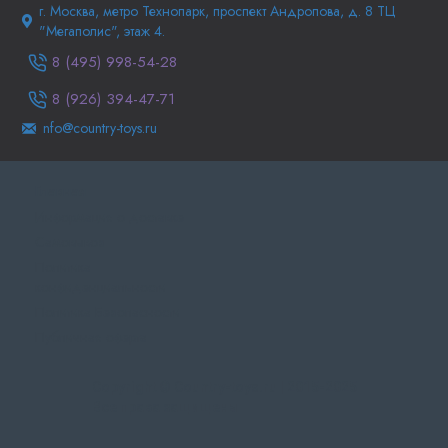
г. Москва, метро Технопарк, проспект Андропова, д. 8 ТЦ
"Мегаполис", этаж 4.
8 (495) 998-54-28
8 (926) 394-47-71
nfo@country-toys.ru
Главная
Информация о доставке
Самовывоз
Политика
конфиденциальности
Политика Безопасности
Публичная оферта
Copyright © Country-toys.ru | 2015-2025
Все права защищены