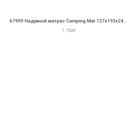
67999 Надувной матрас Camping Mat 127х193х24см
1 750₽