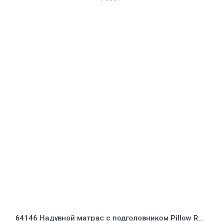
64146 Надувной матрас с подголовником Pillow Rest Classic Bed Fiber-Tech, 99х191х25см, встроенный насос