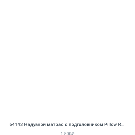
64143 Надувной матрас с подголовником Pillow Rest Classic Bed Fiber-Tech, 137х191х25см, встроенный насос
1 800₽