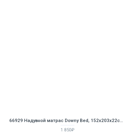
66929 Надувной матрас Downy Bed, 152х203х22см, со встроенным ножным насосом
1 850₽