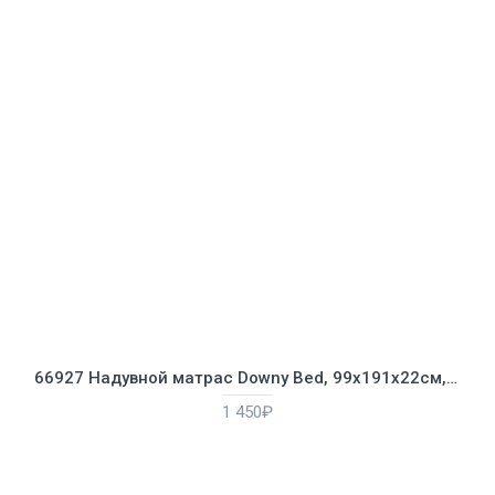
66927 Надувной матрас Downy Bed, 99х191х22см, со встроенным ножным насосом
1 450₽