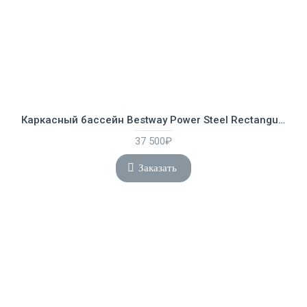
Каркасный бассейн Bestway Power Steel Rectangular 4.12 х 2.01 х 1.22 м ; артикул 56456
37 500₽
Заказать