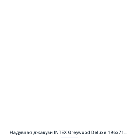
Надувная джакузи INTEX Greywood Deluxe 196x71см-4 персоны ; артикул 28440