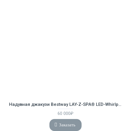
Надувная джакузи Bestway LAY-Z-SPA® LED-Whirlpool Hollywood AirJet™ Ø 196 x 66 см, артикул 60059
60 000₽
Заказать