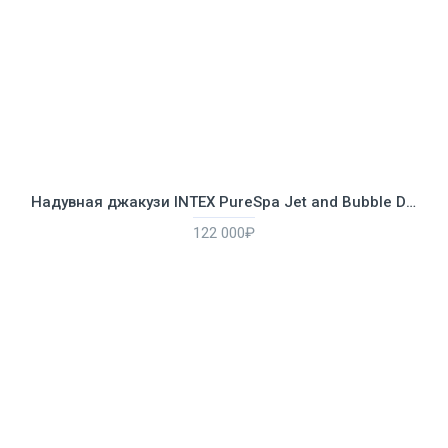
Надувная джакузи INTEX PureSpa Jet and Bubble Deluxe 218x71см-6 персон ; артикул 28462
122 000₽