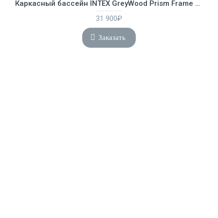
Каркасный бассейн INTEX GreyWood Prism Frame Premium (круг) 4.57 х 1.22 м ; артикул 26742
31 900₽
Заказать