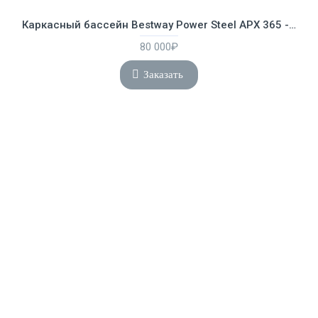
Каркасный бассейн Bestway Power Steel APX 365 - 7.32 х 3.66 х 1.32 м ; артикул 561KG
80 000₽
Заказать