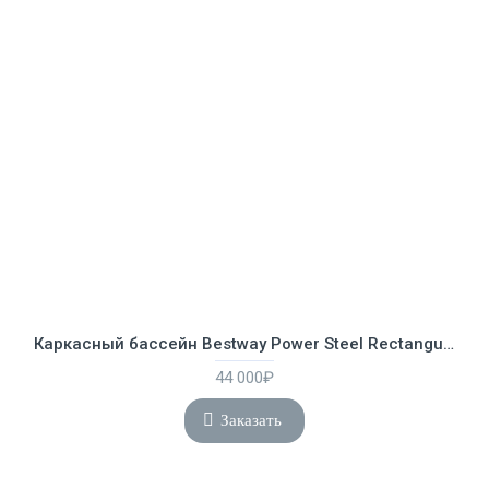
Каркасный бассейн Bestway Power Steel Rectangular 4.88 х 2.44 х 1.22 м ; артикул 56670
44 000₽
Заказать