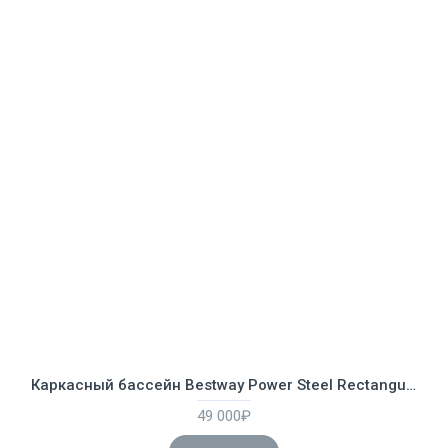
Каркасный бассейн Bestway Power Steel Rectangular 4.88 х 2.44 х 1.22 м ; артикул 56671
49 000₽