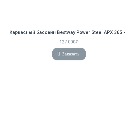
Каркасный бассейн Bestway Power Steel APX 365 - 9.56 х 4.88 х 1.32 м ; артикул 561KJ
127 000₽
Заказать