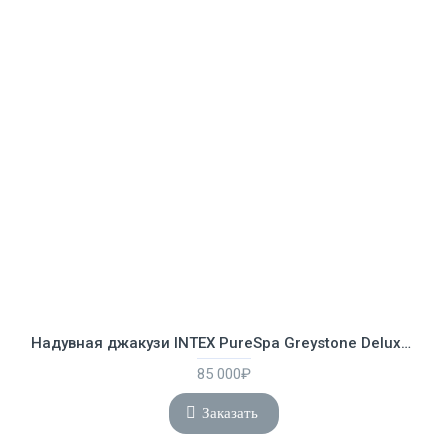
Надувная джакузи INTEX PureSpa Greystone Deluxe 239x71 см-6 персон ; артикул 28452
85 000₽
Заказать