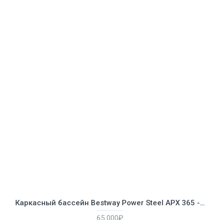
Каркасный бассейн Bestway Power Steel APX 365 - 5.49 х 2.74 х 1.32 м ; артикул 561KA
65 000₽