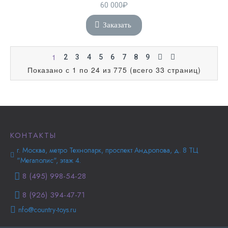
60 000₽
Заказать
1
2
3
4
5
6
7
8
9
Показано с 1 по 24 из 775 (всего 33 страниц)
КОНТАКТЫ
г. Москва, метро Технопарк, проспект Андропова, д. 8 ТЦ
"Мегаполис", этаж 4.
8 (495) 998-54-28
8 (926) 394-47-71
nfo@country-toys.ru