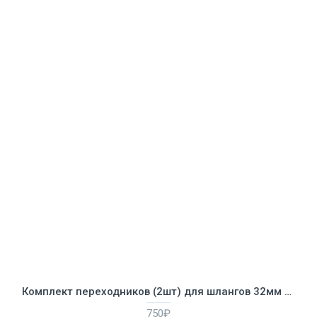
Комплект переходников (2шт) для шлангов 32мм на 38мм, Bestway 58236
750₽