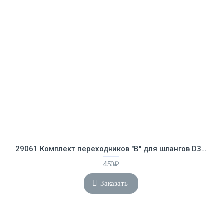
29061 Комплект переходников "В" для шлангов D32мм на D38мм
450₽
Заказать