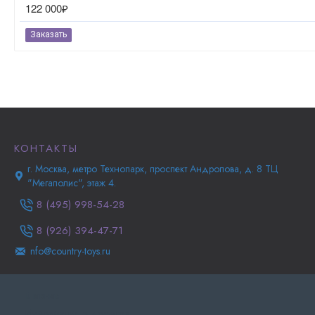
122 000₽
Заказать
КОНТАКТЫ
г. Москва, метро Технопарк, проспект Андропова, д. 8 ТЦ
"Мегаполис", этаж 4.
8 (495) 998-54-28
8 (926) 394-47-71
nfo@country-toys.ru
Главная
Информация о доставке