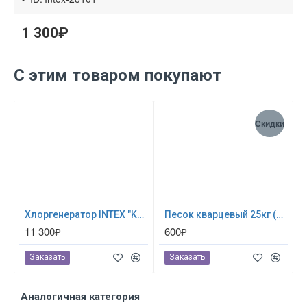
1 300₽
С этим товаром покупают
Скидки
Хлоргенератор INTEX "Krystal Clear saltwater system" ; артикул 26668
Песок кварцевый 25кг (для песочных фильтр-насосов) 0024
11 300₽
600₽
Заказать
Заказать
Аналогичная категория