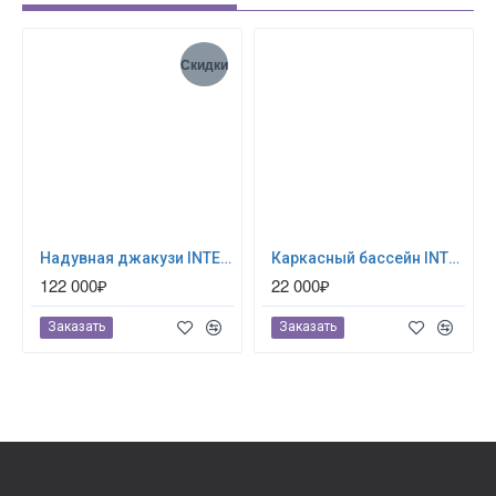
Скидки
Надувная джакузи INTEX PureSpa Jet and Bubble Deluxe 218x71см-6 персон ; артикул 28462
Каркасный бассейн INTEX Prism Frame (круг) 3.66 х 1.22 м ; артикул 26718
122 000₽
22 000₽
Заказать
Заказать