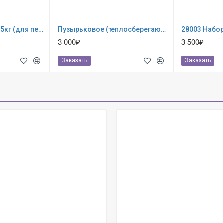
Песок кварцевый 25кг (для песочных фильтр-насосов) 0024
Пузырьковое (теплосберегающее) покрывало INTEX для бассейна 5.49 х 2.74 м ; артикул 28016
3 000₽
3 500₽
Заказать
Заказать