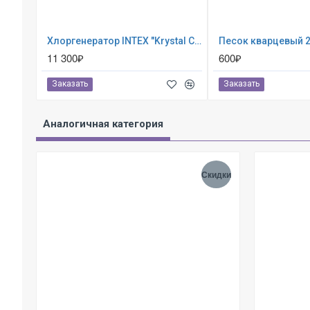
Хлоргенератор INTEX "Krystal Clear saltwater system" ; артикул 26668
11 300₽
600₽
Заказать
Заказать
Аналогичная категория
Скидки