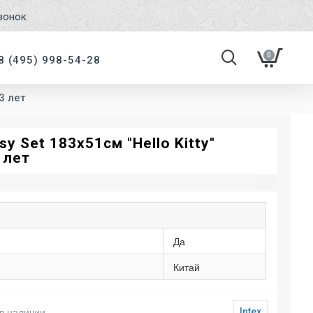
вонок
0
8 (495) 998-54-28
 3 лет
y Set 183х51см "Hello Kitty"
3 лет
Да
Китай
в наличии
Intex