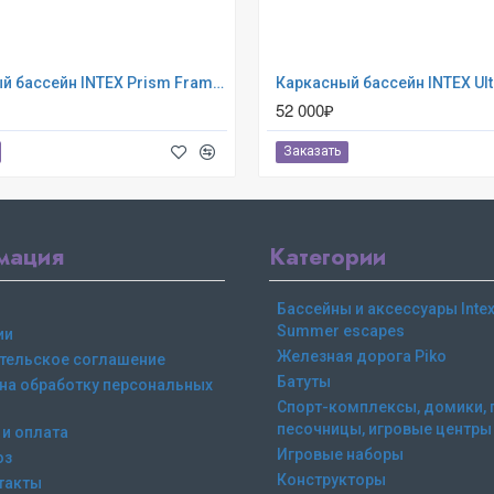
Каркасный бассейн INTEX Prism Frame (круг) 3.66 х 1.22 м ; артикул 26718
52 000₽
Заказать
мация
Категории
Бассейны и аксессуары Intex,
Summer escapes
ии
Железная дорога Piko
тельское соглашение
Батуты
 на обработку персональных
Спорт-комплексы, домики, 
песочницы, игровые центры
 и оплата
Игровые наборы
оз
Конструкторы
такты