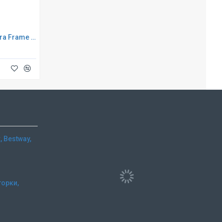
Каркасный бассейн INTEX Ultra Frame XTR (круг) 4.88 х 1.22 м ; артикул 26326
 Bestway,
горки,