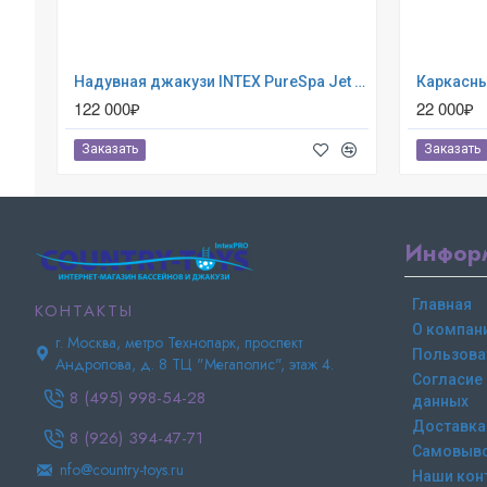
Надувная джакузи INTEX PureSpa Jet and Bubble Deluxe 218x71см-6 персон ; артикул 28462
122 000₽
22 000₽
Заказать
Заказать
Инфор
Главная
КОНТАКТЫ
О компан
г. Москва, метро Технопарк, проспект
Пользова
Андропова, д. 8 ТЦ "Мегаполис", этаж 4.
Согласие
8 (495) 998-54-28
данных
Доставка
8 (926) 394-47-71
Самовыв
nfo@country-toys.ru
Наши кон