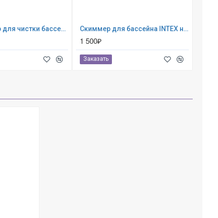
28003 Набор для чистки бассейна от 549 см (ручка 279 см, сачок, пылесос, щетка, шланг)
Скиммер для бассейна INTEX навесной ; артикул 28000
1 500₽
Заказать