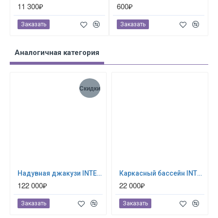
11 300₽
600₽
Заказать
Заказать
Аналогичная категория
Скидки
Надувная джакузи INTEX PureSpa Jet and Bubble Deluxe 218x71см-6 персон ; артикул 28462
Каркасный бассейн INTEX Prism Frame (круг) 3.66 х 1.22 м ; артикул 26718
122 000₽
22 000₽
Заказать
Заказать