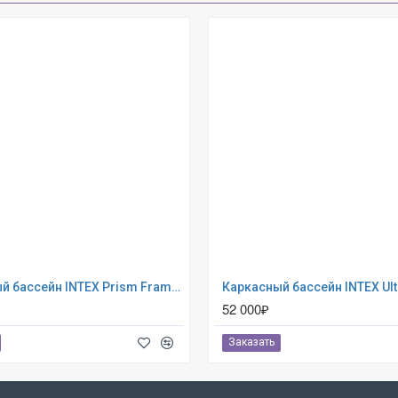
Каркасный бассейн INTEX Prism Frame (круг) 3.66 х 1.22 м ; артикул 26718
52 000₽
Заказать