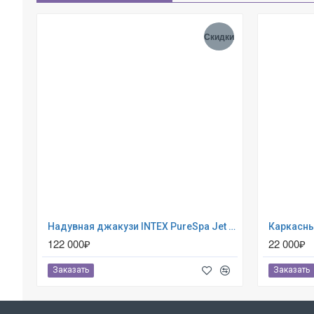
Скидки
Надувная джакузи INTEX PureSpa Jet and Bubble Deluxe 218x71см-6 персон ; артикул 28462
122 000₽
22 000₽
Заказать
Заказать