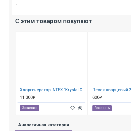
С этим товаром покупают
Хлоргенератор INTEX "Krystal Clear saltwater system" ; артикул 26668
11 300₽
600₽
Заказать
Заказать
Аналогичная категория