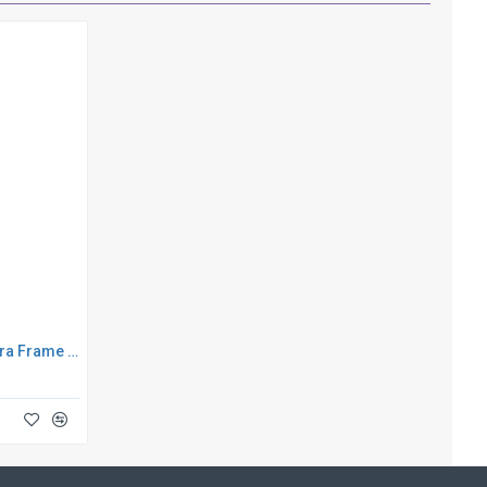
Каркасный бассейн INTEX Ultra Frame XTR (круг) 4.88 х 1.22 м ; артикул 26326