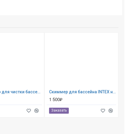
28003 Набор для чистки бассейна от 549 см (ручка 279 см, сачок, пылесос, щетка, шланг)
Скиммер для бассейна INTEX навесной ; артикул 28000
1 500₽
Заказать