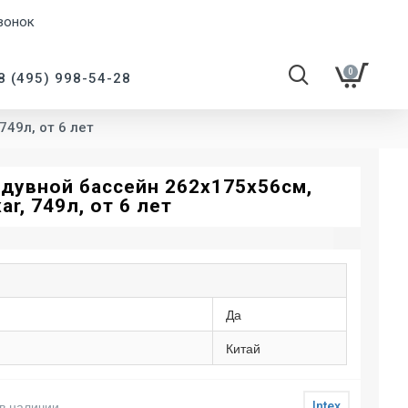
вонок
0
8 (495) 998-54-28
749л, от 6 лет
адувной бассейн 262х175х56см,
ar, 749л, от 6 лет
Да
Китай
в наличии
Intex