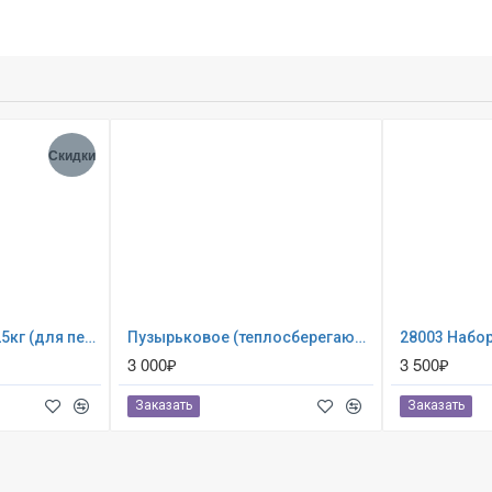
Скидки
Песок кварцевый 25кг (для песочных фильтр-насосов) 0024
Пузырьковое (теплосберегающее) покрывало INTEX для бассейна 5.49 х 2.74 м ; артикул 28016
3 000₽
3 500₽
Заказать
Заказать