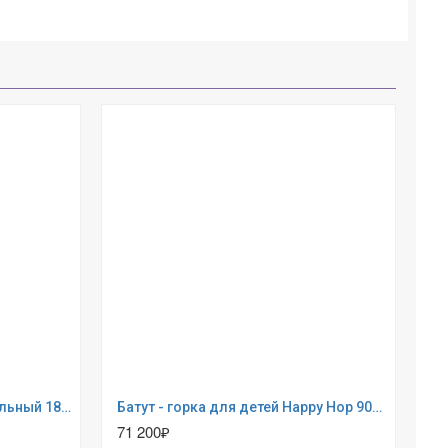
Батут Triumph Nord Триумфальный 183 см (80101)
Батут - горка для детей Happy Hop 9082N
Ба
71 200₽
21