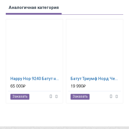
Аналогичная категория
Happy Hop 9240 Батут надувной водная горка «Крокодильчик»
Бaтут Триумф Норд Чемпион 244 см (80060)
65 000₽
19 990₽
Заказать
Заказать