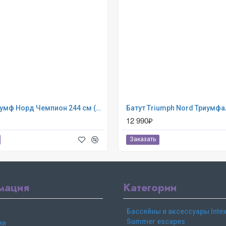
Бaтут Триумф Норд Чемпион 244 см (80060)
12 990₽
Заказать
мация
Категории
Бассейны и аксессуары Intex,
Summer escapes
ии