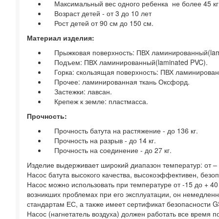
Максимальный вес одного ребенка не более 45 кг
Возраст детей - от 3 до 10 лет
Рост детей от 90 см до 150 см.
Материал изделия:
Прыжковая поверхность: ПВХ ламинированный(lami
Подъем: ПВХ ламинированный(laminated PVC).
Горка: скользящая поверхность: ПВХ ламинирован
Прочее: ламинированная ткань Оксфорд.
Застежки: лавсан.
Крепеж к земле: пластмасса.
Прочность:
Прочность батута на растяжение - до 136 кг.
Прочность на разрыв - до 14 кг.
Прочность на соединение - до 27 кг.
Изделие выдерживает широкий диапазон температур: от – 1
Насос батута высокого качества, высокоэффективен, безо
Насос можно использовать при температуре от -15 до + 40
возникших проблемах при его эксплуатации, он немедленн
стандартам ЕС, а также имеет сертификат безопасности G
Насос (нагнетатель воздуха) должен работать все время по