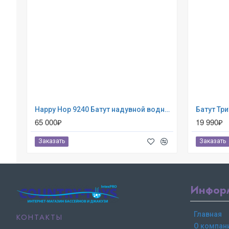
Happy Hop 9240 Батут надувной водная горка «Крокодильчик»
65 000₽
19 990₽
Заказать
Заказать
Инфор
Главная
КОНТАКТЫ
О компан