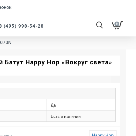
вонок
0
8 (495) 998-54-28
9070N
 Батут Happy Hop «Вокруг света»
Да
Есть в наличии
аличии
Happy Hop