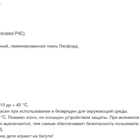
.
nated PVC).
ный, ламинированная ткань Оксфорд.
0 до + 40 °C.
пасен при использовании и безвреден для окружающей среды.
 °C. Помимо этого, он оснащен устройством защиты. При возникно
о выключается, тем самым обеспечивает безопасность пользовател
S.
ка дети играют на батуте!