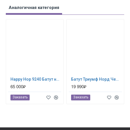
Аналогичная категория
Happy Hop 9240 Батут надувной водная горка «Крокодильчик»
Бaтут Триумф Норд Чемпион 244 см (80060)
65 000₽
19 990₽
Заказать
Заказать