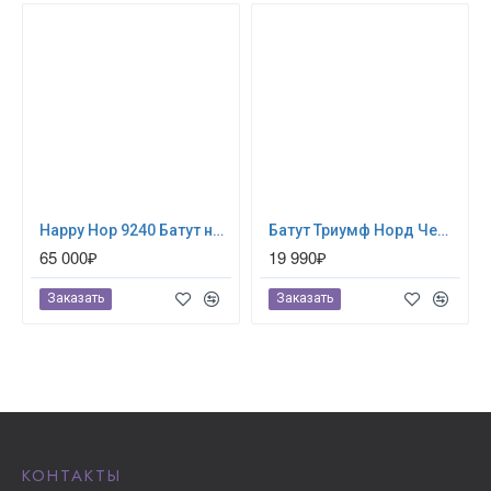
Happy Hop 9240 Батут надувной водная горка «Крокодильчик»
Бaтут Триумф Норд Чемпион 244 см (80060)
65 000₽
19 990₽
Заказать
Заказать
КОНТАКТЫ