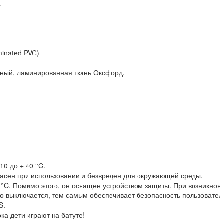
.
nated PVC).
ный, ламинированная ткань Оксфорд.
0 до + 40 °C.
пасен при использовании и безвреден для окружающей среды.
 °C. Помимо этого, он оснащен устройством защиты. При возникно
о выключается, тем самым обеспечивает безопасность пользовател
S.
ка дети играют на батуте!