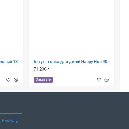
Батут Triumph Nord Триумфальный 183 см (80101)
Батут - горка для детей Happy Hop 9082N
71 200₽
Заказать
 Bestway,