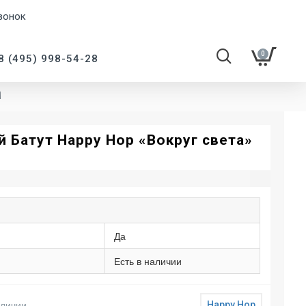
вонок
0
8 (495) 998-54-28
N
 Батут Happy Hop «Вокруг света»
Да
Есть в наличии
аличии
Happy Hop