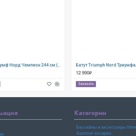
Бaтут Триумф Норд Чемпион 244 см (80060)
12 990₽
Заказать
мация
Категории
Бассейны и аксессуары Intex,
Summer escapes
ии