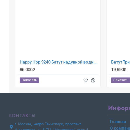
Happy Hop 9240 Батут надувной водная горка «Крокодильчик»
65 000₽
19 990₽
Заказать
Заказать
Инфор
КОНТАКТЫ
Главная
г. Москва, метро Технопарк, проспект
О компан
Андропова, д. 8 ТЦ "Мегаполис", этаж 4.