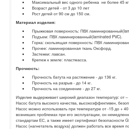
Максимальный вес одного ребенка не более 45 кг
Возраст детей - от 3 до 10 лет
Рост детей от 90 см до 150 см.
Материал изделия:
Прыжковая поверхность: ПВХ ламинированный(lami
Подъем: ПВХ ламинированный(laminated PVC).
Горка: скользящая поверхность: ПВХ ламинирован
Прочее: ламинированная ткань Оксфорд.
Застежки: лавсан.
Крепеж к земле: пластмасса.
Прочность:
Прочность батута на растяжение - до 136 кг.
Прочность на разрыв - до 14 кг.
Прочность на соединение - до 27 кг.
Изделие выдерживает широкий диапазон температур: от – 1
Насос батута высокого качества, высокоэффективен, безо
Насос можно использовать при температуре от -15 до + 40
возникших проблемах при его эксплуатации, он немедленн
стандартам ЕС, а также имеет сертификат безопасности G
Насос (нагнетатель воздуха) должен работать все время по