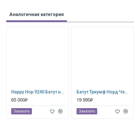
Аналогичная категория
Happy Hop 9240 Батут надувной водная горка «Крокодильчик»
Бaтут Триумф Норд Чемпион 244 см (80060)
65 000₽
19 990₽
Заказать
Заказать