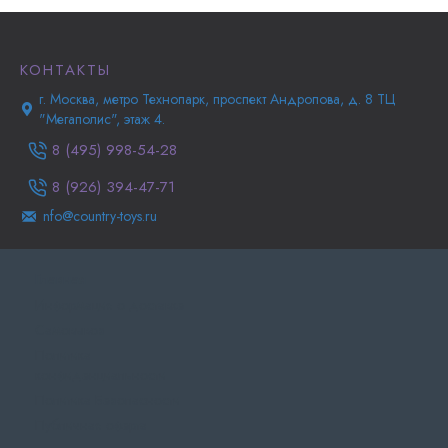
КОНТАКТЫ
г. Москва, метро Технопарк, проспект Андропова, д. 8 ТЦ
"Мегаполис", этаж 4.
8 (495) 998-54-28
8 (926) 394-47-71
nfo@country-toys.ru
Главная
Информация о доставке
Самовывоз
Политика
конфиденциальности
Политика Безопасности
Публичная оферта