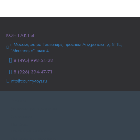
КОНТАКТЫ
г. Москва, метро Технопарк, проспект Андропова, д. 8 ТЦ
"Мегаполис", этаж 4.
8 (495) 998-54-28
8 (926) 394-47-71
nfo@country-toys.ru
Главная
Информация о доставке
Самовывоз
Политика
конфиденциальности
Политика Безопасности