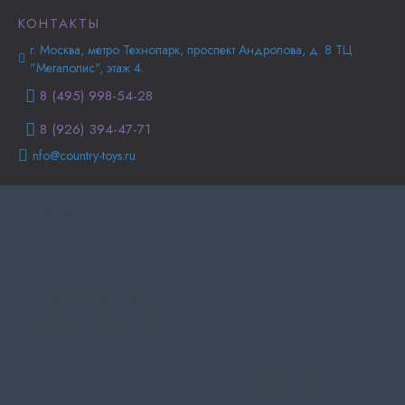
КОНТАКТЫ
г. Москва, метро Технопарк, проспект Андропова, д. 8 ТЦ
"Мегаполис", этаж 4.
8 (495) 998-54-28
8 (926) 394-47-71
nfo@country-toys.ru
Главная
Информация о доставке
Самовывоз
Политика
конфиденциальности
Политика Безопасности
Публичная оферта
Copyright © Country-toys.ru | 2015-2025