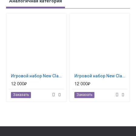
Аналогичная категория
Игровой набор New Classic Toys "Кухня с электрической плитой", 11067, 100 см
Игровой набор New Classic Toys "Кухня с электрической плитой", 11068, 100 см
12 000₽
12 000₽
Заказать
Заказать