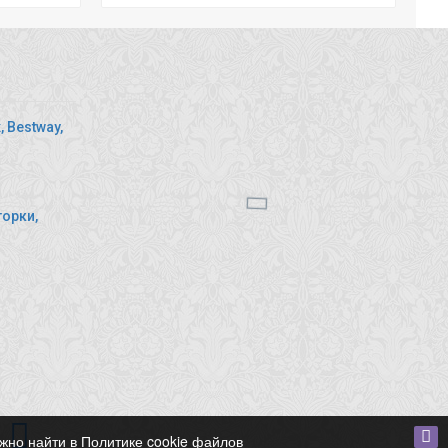
 Bestway,
горки,
и
ожно найти в Политике cookie файлов