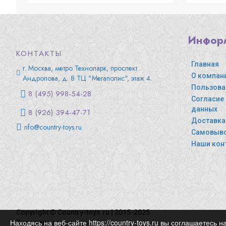
Инфор
КОНТАКТЫ
Главная
г. Москва, метро Технопарк, проспект
О компан
Андропова, д. 8 ТЦ "Мегаполис", этаж 4.
Пользова
8 (495) 998-54-28
Согласие
данных
8 (926) 394-47-71
Доставка
nfo@country-toys.ru
Самовыв
Наши кон
Copyright © Country-toys.ru | 2015-2025
Находясь на веб-сайте https://country-toys.ru вы соглашаетес
Все права защищены