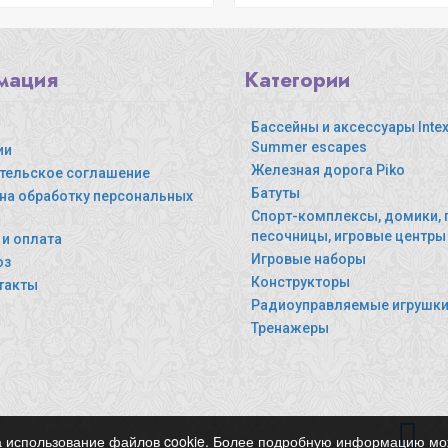
мация
Категории
Бассейны и аксессуары Intex,
Summer escapes
ии
Железная дорога Piko
тельское соглашение
Батуты
 на обработку персональных
Спорт-комплексы, домики, 
песочницы, игровые центры
 и оплата
Игровые наборы
оз
Конструкторы
такты
Радиоуправляемые игрушк
Тренажеры
ь на использование файлов cookie. Более подробную информацию м