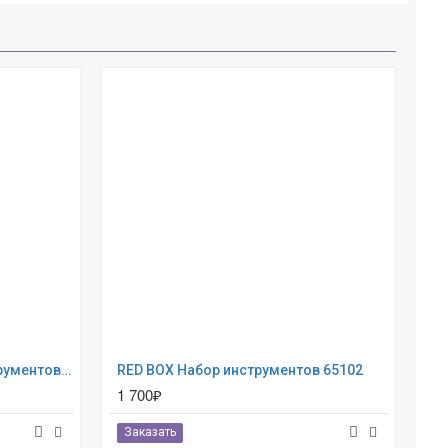
Red Box Игровой набор инструментов 65182
RED BOX Набор инструментов 65102
Де
1 700₽
2 
Заказать
З