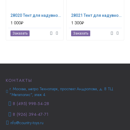
28020 Тент для надувного бассейна Easy Set 244см (выступ 30см)
28021 Тент для надувного бассейна Easy Set 305см (выступ 30см)
1 000₽
1 300₽
Заказать
Заказать
КОНТАКТЫ
г. Москва, метро Технопарк, проспект Андропова, д. 8 ТЦ
"Мегаполис", этаж 4.
8 (495) 998-54-28
8 (926) 394-47-71
nfo@country-toys.ru