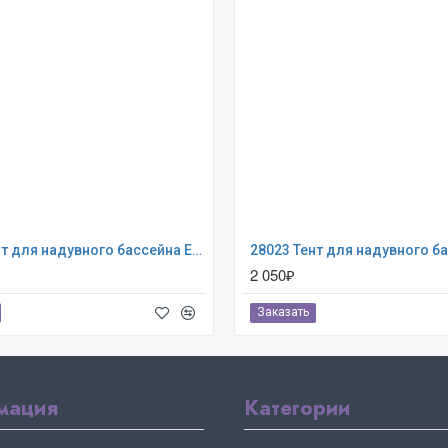
28021 Тент для надувного бассейна Easy Set 305см (выступ 30см)
2 050₽
Заказать
мация
Категории