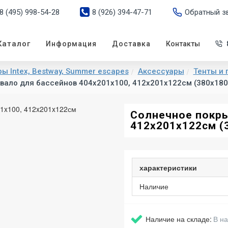
8 (495) 998-54-28
8 (926) 394-47-71
Обратный з
Каталог
Информация
Доставка
Контакты
ы Intex, Bestway, Summer escapes
Аксессуары
Тенты и 
ало для бассейнов 404x201x100, 412x201x122см (380х180
Солнечное покры
412x201x122см (
характеристики
Наличие
Наличие на складе:
В н