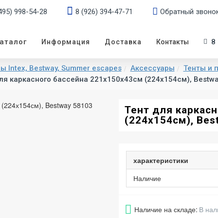
495) 998-54-28
8 (926) 394-47-71
Обратный звоно
аталог
8
Информация
Доставка
Контакты
 Intex, Bestway, Summer escapes
Аксессуары
Тенты и 
ля каркасного бассейна 221х150х43см (224х154см), Bestw
Тент для каркас
(224х154см), Bes
характеристики
Наличие
Наличие на складе:
В нал