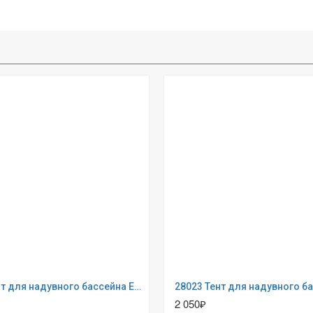
28021 Тент для надувного бассейна Easy Set 305см (выступ 30см)
2 050₽