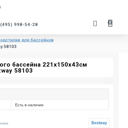
к
0
 (495) 998-54-28
подстилки для бассейнов
ay 58103
ного бассейна 221х150х43см
tway 58103
Есть в наличии
ичии
Bestway