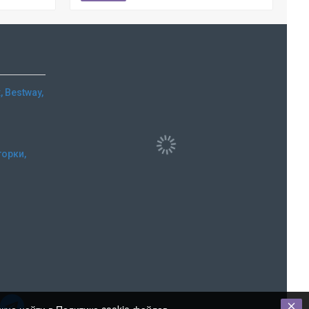
 Bestway,
горки,
и