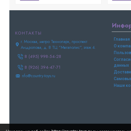
Инфо
КОНТАКТЫ
Главная
г. Москва, метро Технопарк, проспект
О компа
Андропова, д. 8 ТЦ "Мегаполис", этаж 4.
Пользов
8 (495) 998-54-28
Согласи
данных
8 (926) 394-47-71
Доставк
nfo@country-toys.ru
Самовы
Наши ко
Copyright © Country-toys.ru | 2015-2025