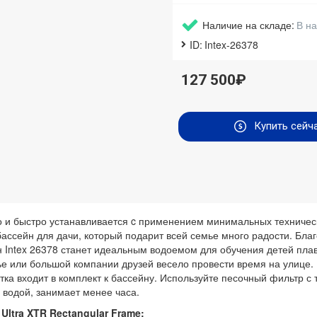
Наличие на складе:
В н
ID:
Intex-26378
127 500₽
Купить сейч
гко и быстро устанавливается c применением минимальных техничес
 бассейн для дачи, который подарит всей семье много радости. Бл
н Intex 26378 станет идеальным водоемом для обучения детей пла
е или большой компании друзей весело провести время на улице.
ка входит в комплект к бассейну. Используйте песочный фильтр с т
 водой, занимает менее часа.
ltra XTR Rectangular Frame: