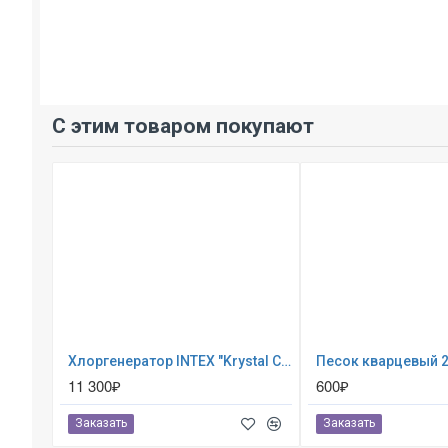
С этим товаром покупают
Хлоргенератор INTEX "Krystal Clear saltwater system" ; артикул 26668
11 300₽
600₽
Заказать
Заказать