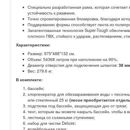
Специально разработанная рама, которая сочетает
устойчивость к ржавчине.
Точно спроектированная блокировка, благодаря кот
Поддержанию формы способствует лента из полипр
Запатентованная технология Super-Tough обеспечива
плотного ПВХ, стойкого к ударам, растягиваниям, с
Характеристики:
Размер: 975*488*132 см.
Объем: 54368 литров при наполнении на 90%.
Диаметр отверстия для подключения шлангов:
38 м
Вес: 279.6 кг.
В комплекте:
бассейн;
хлоргенератор для обеззараживания воды + песочный
или стеклянный 25 кг
(песок приобретается отдел
подстилка под бассейн, защищающая дно от грязи;
тент, которым вы можете накрыть бассейн, чтобы в в
лестница со съемными ступенями;
набор для чистки Deluxe;
волейбольная сетка;