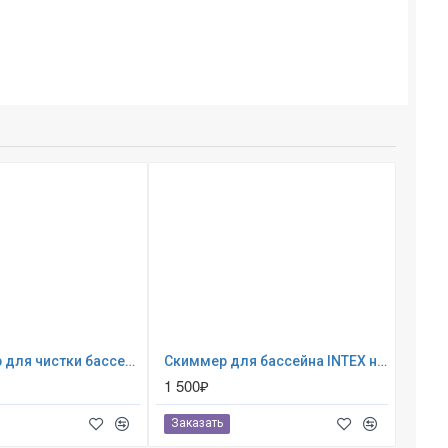
28003 Набор для чистки бассейна от 549 см (ручка 279 см, сачок, пылесос, щетка, шланг)
Скиммер для бассейна INTEX навесной ; артикул 28000
1 500₽
Заказать