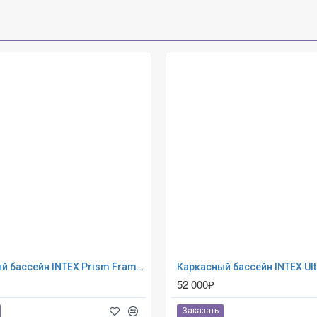
Каркасный бассейн INTEX Prism Frame (круг) 3.66 х 1.22 м ; артикул 26718
52 000₽
Заказать