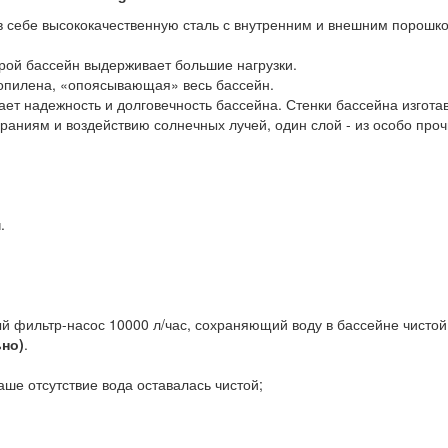
 в себе высококачественную сталь с внутренним и внешним поро
орой бассейн выдерживает большие нагрузки.
опилена, «опоясывающая» весь бассейн.
ет надежность и долговечность бассейна. Стенки бассейна изготав
тираниям и воздействию солнечных лучей, один слой - из особо про
м
.
 фильтр-насос 10000 л/час, сохраняющий воду в бассейне чистой.
ьно)
.
аше отсутствие вода оставалась чистой;