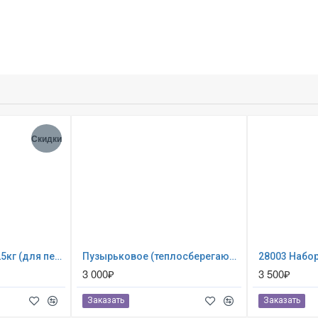
Скидки
Песок кварцевый 25кг (для песочных фильтр-насосов) 0024
Пузырьковое (теплосберегающее) покрывало INTEX для бассейна 5.49 х 2.74 м ; артикул 28016
3 000₽
3 500₽
Заказать
Заказать