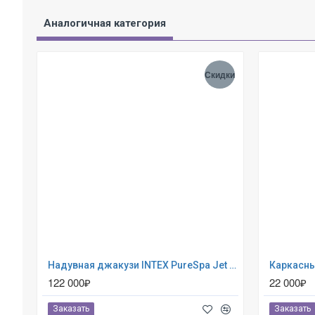
Аналогичная категория
Скидки
Надувная джакузи INTEX PureSpa Jet and Bubble Deluxe 218x71см-6 персон ; артикул 28462
122 000₽
22 000₽
Заказать
Заказать