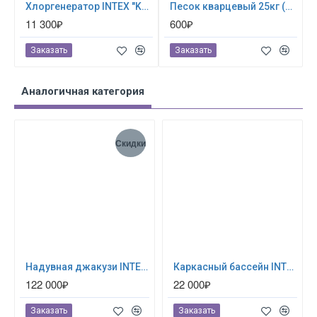
Хлоргенератор INTEX "Krystal Clear saltwater system" ; артикул 26668
Песок кварцевый 25кг (для песочных фильтр-насосов) 0024
11 300₽
600₽
Заказать
Заказать
Аналогичная категория
Скидки
Надувная джакузи INTEX PureSpa Jet and Bubble Deluxe 218x71см-6 персон ; артикул 28462
Каркасный бассейн INTEX Prism Frame (круг) 3.66 х 1.22 м ; артикул 26718
122 000₽
22 000₽
Заказать
Заказать