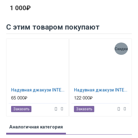
1 000₽
С этим товаром покупают
Скидки
Надувная джакузи INTEX Greywood Deluxe 216x71см-6 персон ; артикул 28442
Надувная джакузи INTEX PureSpa Jet and Bubble Deluxe 218x71см-6 персон ; артикул 28462
65 000₽
122 000₽
Заказать
Заказать
Аналогичная категория