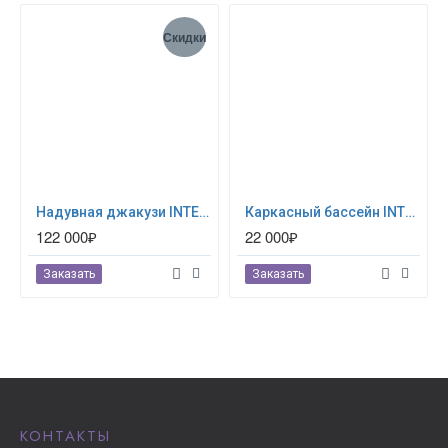
Скидки
Надувная джакузи INTEX PureSpa Jet and Bubble Deluxe 218x71см-6 персон ; артикул 28462
Каркасный бассейн INTEX Prism Frame (круг) 3.66 х 1.22 м ; артикул 26718
122 000₽
22 000₽
Заказать
Заказать
КОНТАКТЫ