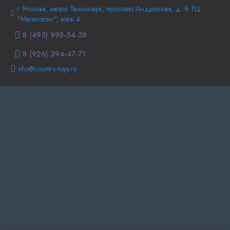
г. Москва, метро Технопарк, проспект Андропова, д. 8 ТЦ
"Мегаполис", этаж 4.
8 (495) 998-54-28
8 (926) 394-47-71
nfo@country-toys.ru
Главная
Информация о доставке
Самовывоз
Политика
конфиденциальности
Политика Безопасности
Публичная оферта
Copyright © Country-toys.ru | 2015-2025
Все права защищены