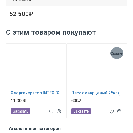
52 500₽
С этим товаром покупают
Скидки
Хлоргенератор INTEX "Krystal Clear saltwater system" ; артикул 26668
Песок кварцевый 25кг (для песочных фильтр-насосов) 0024
11 300₽
600₽
Заказать
Заказать
Аналогичная категория