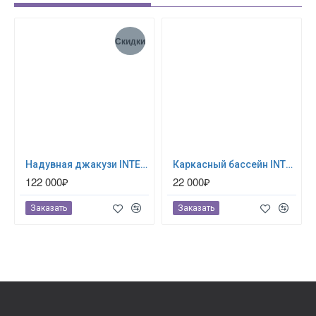
Скидки
Надувная джакузи INTEX PureSpa Jet and Bubble Deluxe 218x71см-6 персон ; артикул 28462
Каркасный бассейн INTEX Prism Frame (круг) 3.66 х 1.22 м ; артикул 26718
122 000₽
22 000₽
Заказать
Заказать