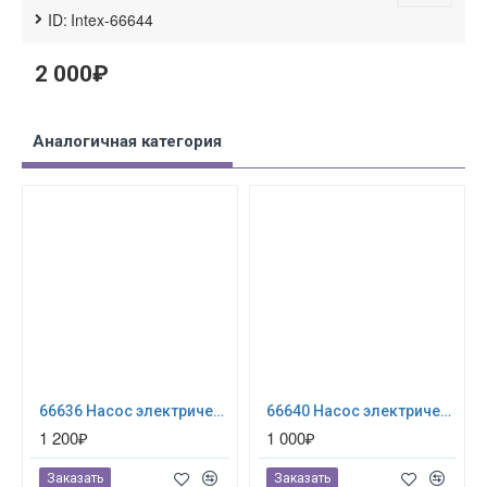
ID:
Intex-66644
2 000₽
Аналогичная категория
66636 Насос электрический Quick-Fill, 12В от прикуривателя, 3 насадки в комплекте
66640 Насос электрический Quick-Fill, 220В от бытовой сети, 3 насадки в комплекте
1 200₽
1 000₽
Заказать
Заказать