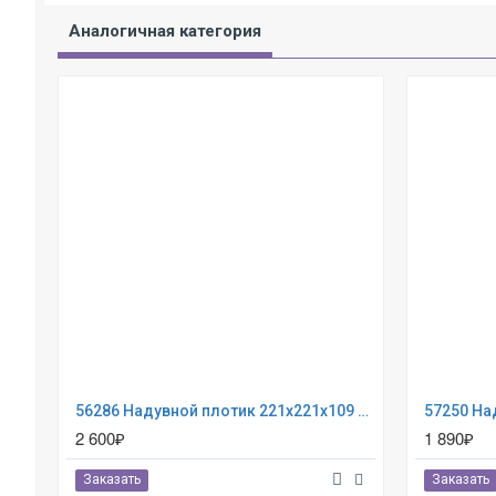
Аналогичная категория
56286 Надувной плотик 221х221x109 см "Большая желтая утка"
2 600₽
1 890₽
Заказать
Заказать