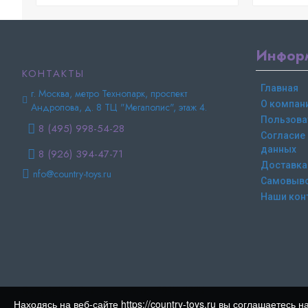
Инфор
КОНТАКТЫ
Главная
г. Москва, метро Технопарк, проспект
О компан
Андропова, д. 8 ТЦ "Мегаполис", этаж 4.
Пользова
8 (495) 998-54-28
Согласие
данных
8 (926) 394-47-71
Доставка
nfo@country-toys.ru
Самовыв
Наши кон
Copyright © Country-toys.ru | 2015-2025
Находясь на веб-сайте https://country-toys.ru вы соглашаетес
Все права защищены