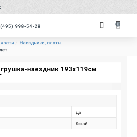
к
0
 (495) 998-54-28
жности
Наездники, плоты
лет
игрушка-наездник 193х119см
т
Да
Китай