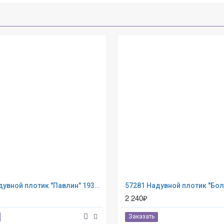
57250 Надувной плотик "Павлин" 193x163x94см
2 240₽
Заказать