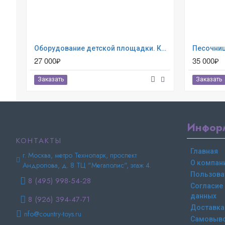
Оборудование детской площадки. Качалка КНП-007
Песочниц
27 000₽
35 000₽
Заказать
Заказать
Инфор
КОНТАКТЫ
Главная
г. Москва, метро Технопарк, проспект
О компан
Андропова, д. 8 ТЦ "Мегаполис", этаж 4.
Пользова
8 (495) 998-54-28
Согласие
данных
8 (926) 394-47-71
Доставка
nfo@country-toys.ru
Самовыв