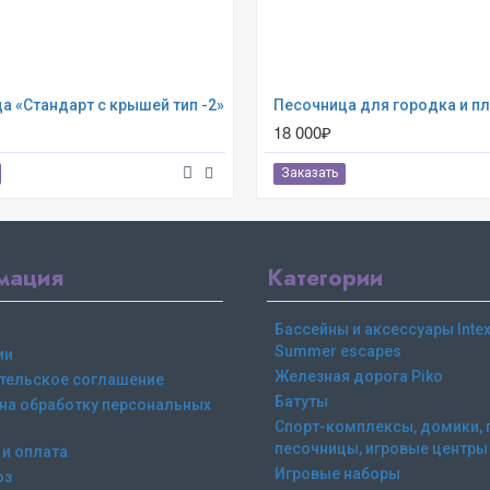
а «Стандарт с крышей тип -2»
18 000₽
Заказать
мация
Категории
Бассейны и аксессуары Intex,
Summer escapes
ии
Железная дорога Piko
тельское соглашение
Батуты
 на обработку персональных
Спорт-комплексы, домики, 
песочницы, игровые центры
 и оплата
Игровые наборы
оз