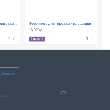
Песочница для городка и площадки - Пентагон
Песочница для городка и площадки - Пентагон
18 000₽
21
Заказать
З
 Bestway,
горки,