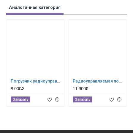
Аналогичная категория
Погрузчик радиоуправляемый Hobby Engine Track Loader (0815)
Радиоуправляемая пожарная машина Hobby Engine Fire Engine (0813)
8 000₽
11 900₽
Заказать
Заказать