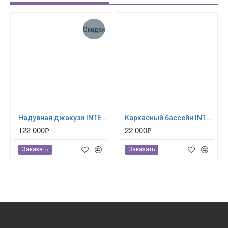
Скидки
Надувная джакузи INTEX PureSpa Jet and Bubble Deluxe 218x71см-6 персон ; артикул 28462
Каркасный бассейн INTEX Prism Frame (круг) 3.66 х 1.22 м ; артикул 26718
122 000₽
22 000₽
Заказать
Заказать