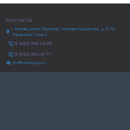
КОНТАКТЫ
г. Москва, метро Технопарк, проспект Андропова, д. 8 ТЦ
"Мегаполис", этаж 4.
8 (495) 998-54-28
8 (926) 394-47-71
nfo@country-toys.ru
Главная
Информация о доставке
Самовывоз
Политика
конфиденциальности
Политика Безопасности
Публичная оферта