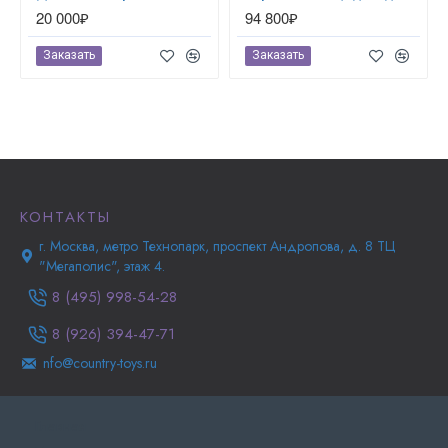
20 000₽
94 800₽
Заказать
Заказать
КОНТАКТЫ
г. Москва, метро Технопарк, проспект Андропова, д. 8 ТЦ
"Мегаполис", этаж 4.
8 (495) 998-54-28
8 (926) 394-47-71
nfo@country-toys.ru
Главная