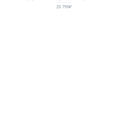
20 799₽