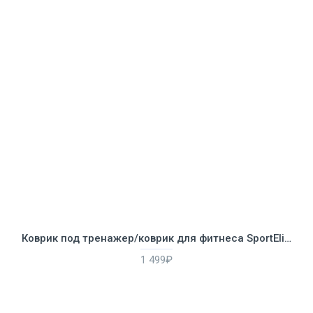
Коврик под тренажер/коврик для фитнеса SportElite 5502LW
1 499₽