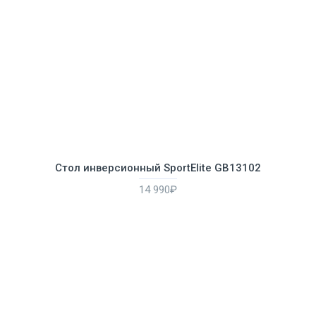
Cтол инверсионный SportElite GB13102
14 990₽