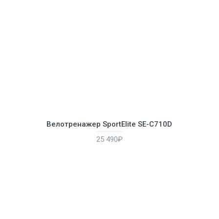
Велотренажер SportElite SE-С710D
25 490₽