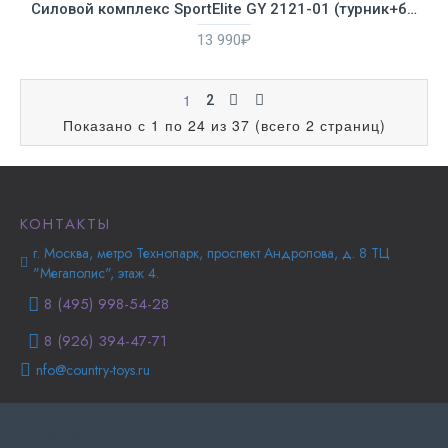
Силовой комплекс SportElite GY 2121-01 (турник+брусья)
13 990₽
1
2
Показано с 1 по 24 из 37 (всего 2 страниц)
КОНТАКТЫ
г. Москва, метро Технопарк, проспект Андропова, д. 8 ТЦ
"Мегаполис", этаж 4.
8 (495) 998-54-28
8 (926) 394-47-71
nfo@country-toys.ru
Главная