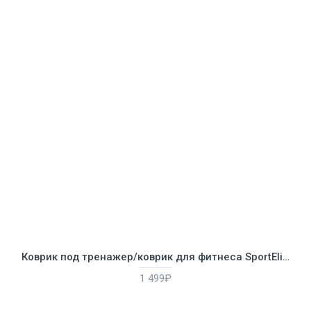
Коврик под тренажер/коврик для фитнеса SportElite 5503LW, черный
1 499₽