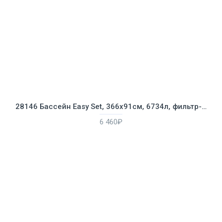
28146 Бассейн Easy Set, 366х91см, 6734л, фильтр-насос 2006л/ч
6 460₽