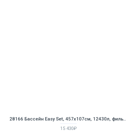
28166 Бассейн Easy Set, 457х107см, 12430л, фильтр-насос 3785л/ч, лестница, тент, подстилка
15 430₽