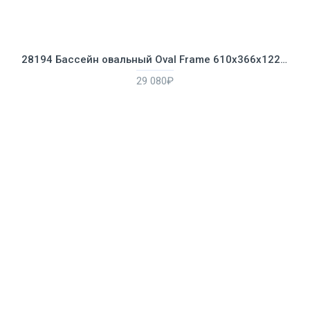
28194 Бассейн овальный Oval Frame 610х366х122см, 16628л, фильтр-насос 5678л/ч, лестница, тент, подстилка
29 080₽