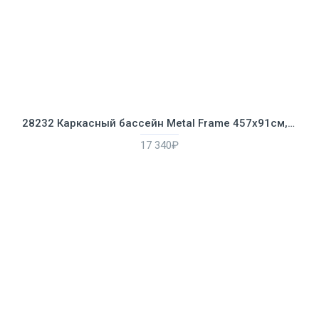
28232 Каркасный бассейн Metal Frame 457х91см, фильтр-насос 220В, лестница, настил, тент
17 340₽