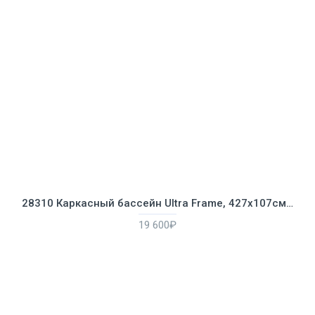
28310 Каркасный бассейн Ultra Frame, 427х107см, 12706л, фильтр-насос 3785л/ч, лестница, тент, подстилка
19 600₽