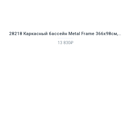
28218 Каркасный бассейн Metal Frame 366х98см, фильтр-насос 2006 л/ч, лестница, 9400л, 41кг
13 830₽