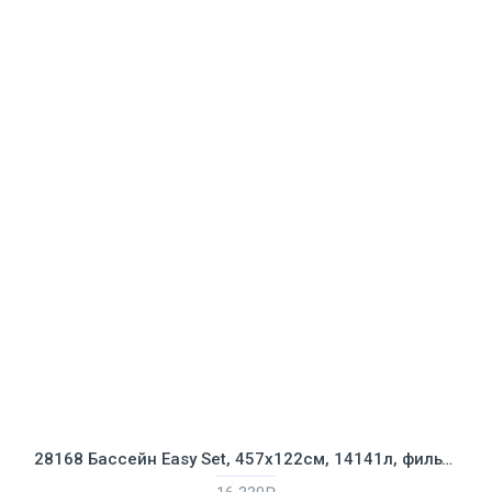
28168 Бассейн Easy Set, 457х122см, 14141л, фильтр-насос 3785л/ч, лестница, тент, подстилка