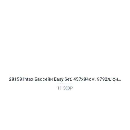
28158 Intex Бассейн Easy Set, 457х84см, 9792л, фильтр-насос 2006л/ч
11 500₽