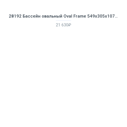
28192 Бассейн овальный Oval Frame 549х305х107см, 10920л, фильтр-насос 3785л/ч, лестница, тент, подстилка
21 630₽