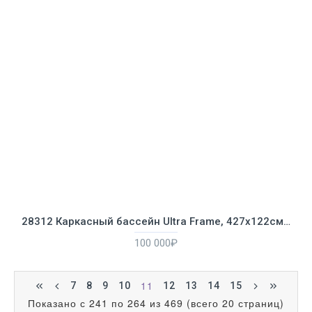
28312 Каркасный бассейн Ultra Frame, 427х122см, 14600л, песочн.фил.-насос 28644, лестн., тент, подстилка
100 000₽
11
7
8
9
10
12
13
14
15
Показано с 241 по 264 из 469 (всего 20 страниц)