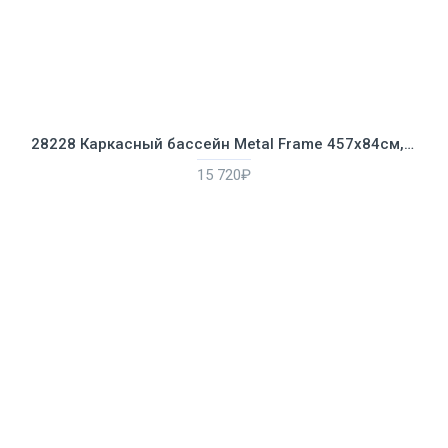
28228 Каркасный бассейн Metal Frame 457х84см, 11325л, фильтр-насос 2006л/ч, лестница, тент, подстилка
15 720₽