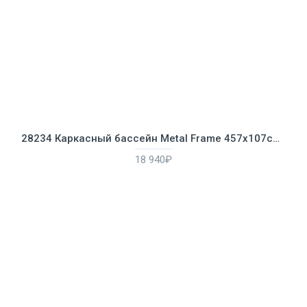
28234 Каркасный бассейн Metal Frame 457х107см, 14614л, фильтр-насос 3785л/ч, лестница, тент, подстилка
18 940₽