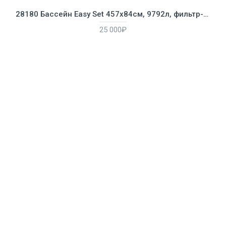
28180 Бассейн Easy Set 457х84см, 9792л, фильтр-насос 2006л/ч, лестница, тент, подстилка
25 000₽