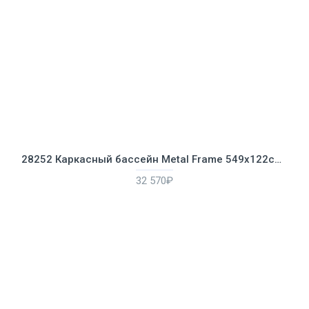
28252 Каркасный бассейн Metal Frame 549х122см, 24311л, фильтр-насос 5678л/ч, лестница, тент, подстилка
32 570₽