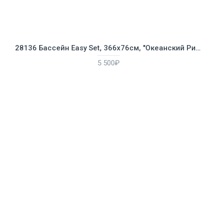
28136 Бассейн Easy Set, 366х76см, "Океанский Риф", 5621л, фильтр-насос 2006л/ч
5 500₽