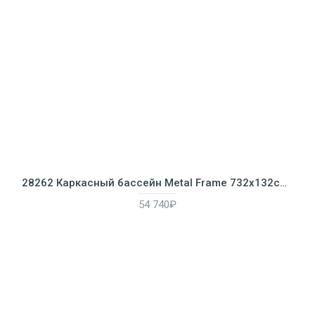
28262 Каркасный бассейн Metal Frame 732х132см, 47241л, фильтр-насос 9463л/ч, лестница, тент, подстилка
54 740₽