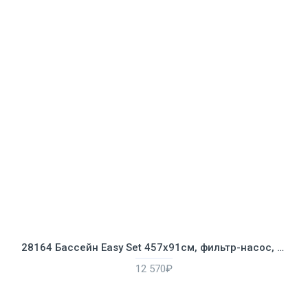
28164 Бассейн Easy Set 457х91см, фильтр-насос, лестница, тент, подстилка
12 570₽