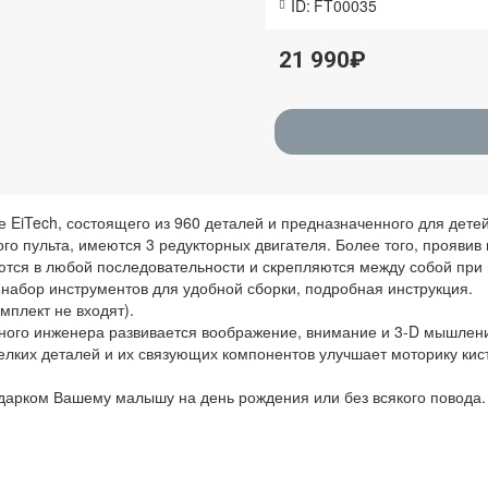
ID:
FT00035
21 990₽
 EiTech, состоящего из 960 деталей и предназначенного для детей 
го пульта, имеются 3 редукторных двигателя. Более того, проявив
тся в любой последовательности и скрепляются между собой при 
, набор инструментов для удобной сборки, подробная инструкция.
мплект не входят).
ного инженера развивается воображение, внимание и 3-D мышление
лких деталей и их связующих компонентов улучшает моторику кис
одарком Вашему малышу на день рождения или без всякого повода