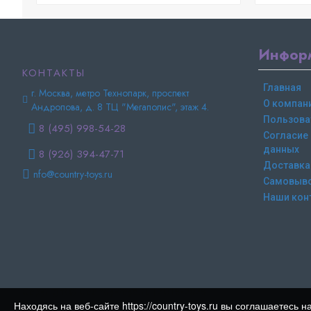
Инфор
КОНТАКТЫ
Главная
г. Москва, метро Технопарк, проспект
О компан
Андропова, д. 8 ТЦ "Мегаполис", этаж 4.
Пользова
8 (495) 998-54-28
Согласие
данных
8 (926) 394-47-71
Доставка
nfo@country-toys.ru
Самовыв
Наши кон
Copyright © Country-toys.ru | 2015-2025
Находясь на веб-сайте https://country-toys.ru вы соглашаетес
Все права защищены