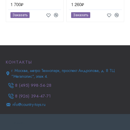
1 700₽
1 260₽
Заказать
Заказать
КОНТАКТЫ
г. Москва, метро Технопарк, проспект Андропова, д. 8 ТЦ
"Мегаполис", этаж 4.
8 (495) 998-54-28
8 (926) 394-47-71
nfo@country-toys.ru
Главная