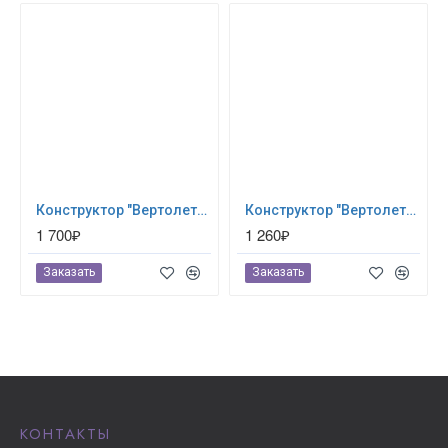
Конструктор "Вертолет" (280 деталей) Eitech (00332)
Конструктор "Вертолет", 188 деталей Eitech (00072)
1 700₽
1 260₽
Заказать
Заказать
КОНТАКТЫ