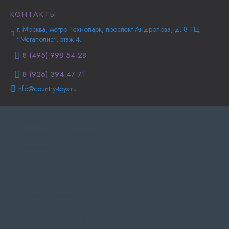
КОНТАКТЫ
г. Москва, метро Технопарк, проспект Андропова, д. 8 ТЦ
"Мегаполис", этаж 4.
8 (495) 998-54-28
8 (926) 394-47-71
nfo@country-toys.ru
Главная
Информация о доставке
Самовывоз
Политика
конфиденциальности
Политика Безопасности
Публичная оферта
Copyright © Country-toys.ru | 2015-2025