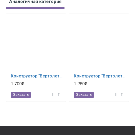
Аналогичная категория
Конструктор "Вертолет" (280 деталей) Eitech (00332)
Конструктор "Вертолет", 188 деталей Eitech (00072)
1 700₽
1 260₽
Заказать
Заказать