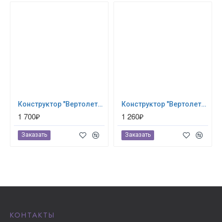
Конструктор "Вертолет" (280 деталей) Eitech (00332)
Конструктор "Вертолет", 188 деталей Eitech (00072)
1 700₽
1 260₽
Заказать
Заказать
КОНТАКТЫ