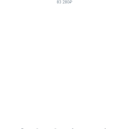
83 280₽