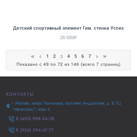
Детский спортивный элемент Гим. стенка Успех
20 000₽
3
1
2
4
5
6
7
Показано с 49 по 72 из 146 (всего 7 страниц)
КОНТАКТЫ
г. Москва, метро Технопарк, проспект Андропова, д. 8 ТЦ
"Мегаполис", этаж 4.
8 (495) 998-54-28
8 (926) 394-47-71